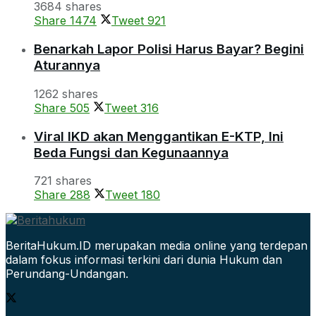
3684 shares
Share
1474
Tweet
921
Benarkah Lapor Polisi Harus Bayar? Begini
Aturannya
1262 shares
Share
505
Tweet
316
Viral IKD akan Menggantikan E-KTP, Ini
Beda Fungsi dan Kegunaannya
721 shares
Share
288
Tweet
180
BeritaHukum.ID merupakan media online yang terdepan
dalam fokus informasi terkini dari dunia Hukum dan
Perundang-Undangan.