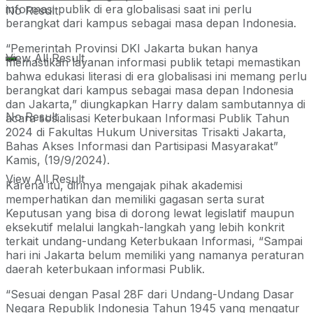
informasi publik di era globalisasi saat ini perlu
No Result
berangkat dari kampus sebagai masa depan Indonesia.
“Pemerintah Provinsi DKI Jakarta bukan hanya
View All Result
memastikan layanan informasi publik tetapi memastikan
bahwa edukasi literasi di era globalisasi ini memang perlu
berangkat dari kampus sebagai masa depan Indonesia
dan Jakarta,” diungkapkan Harry dalam sambutannya di
No Result
acara sosialisasi Keterbukaan Informasi Publik Tahun
2024 di Fakultas Hukum Universitas Trisakti Jakarta,
Bahas Akses Informasi dan Partisipasi Masyarakat”
Kamis, (19/9/2024).
View All Result
Karena itu, dirinya mengajak pihak akademisi
memperhatikan dan memiliki gagasan serta surat
Keputusan yang bisa di dorong lewat legislatif maupun
eksekutif melalui langkah-langkah yang lebih konkrit
terkait undang-undang Keterbukaan Informasi, “Sampai
hari ini Jakarta belum memiliki yang namanya peraturan
daerah keterbukaan informasi Publik.
“Sesuai dengan Pasal 28F dari Undang-Undang Dasar
Negara Republik Indonesia Tahun 1945 yang mengatur