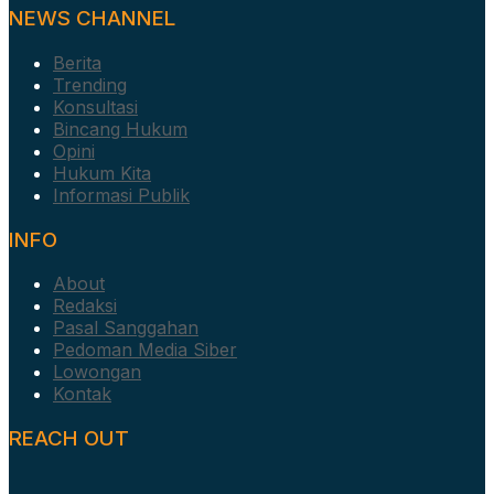
NEWS CHANNEL
Berita
Trending
Konsultasi
Bincang Hukum
Opini
Hukum Kita
Informasi Publik
INFO
About
Redaksi
Pasal Sanggahan
Pedoman Media Siber
Lowongan
Kontak
REACH OUT