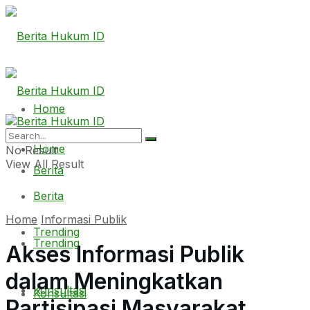
Home
Home
No Result
View All Result
Berita
Berita
Home
Informasi Publik
Trending
Trending
Akses Informasi Publik
dalam Meningkatkan
Konsultasi
Konsultasi
Partisipasi Masyarakat