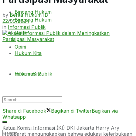
Bincang Hukum
by
Berita Hukum ID
Bincang Hukum
22/09/2024
in
Informasi Publik
Opini
Opini
Hukum Kita
Hukum Kita
Informasi Publik
Informasi Publik
Share di Facebook
Bagikan di Twitter
Bagikan via
Whatsapp
Ketua Komisi Informasi (KI) DKI Jakarta Harry Ary
Hutabarat mengungkapkan bahwa edukasi keterbukaan