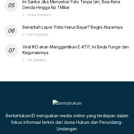
Ini Sanksi Jika Menyebar Foto Tanpa Izin, Bisa Kena
Denda Hingga Rp 1 Miliar
3684 SHARES
Benarkah Lapor Polisi Harus Bayar? Begini Aturannya
1261 SHARES
Viral IKD akan Menggantikan E-KTP, Ini Beda Fungsi dan
Kegunaannya
721 SHARES
BeritaHukum.ID merupakan media online yang terdepan dalam
fokus informasi terkini dari dunia Hukum dan Perundang-
Undangan.