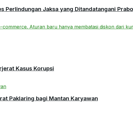
es Perlindungan Jaksa yang Ditandatangani Prab
rjerat Kasus Korupsi
urat Paklaring bagi Mantan Karyawan