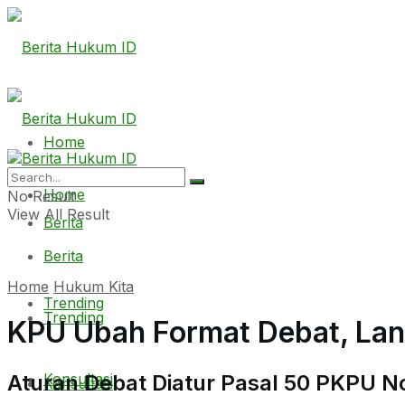
Home
Home
No Result
View All Result
Berita
Berita
Home
Hukum Kita
Trending
Trending
KPU Ubah Format Debat, La
Aturan Debat Diatur Pasal 50 PKPU 
Konsultasi
Konsultasi