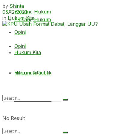
by
Shinta
Bincang Hukum
05/12/2023
in
Hukum Kita
Bincang Hukum
Opini
Opini
Hukum Kita
Hukum Kita
Informasi Publik
Informasi Publik
No Result