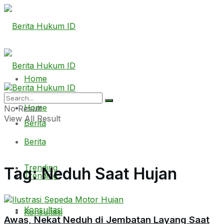
Home
Home
No Result
View All Result
Berita
Berita
Trending
Tag:
Neduh Saat Hujan
Trending
Konsultasi
Konsultasi
Awas, Nekat Neduh di Jembatan Layang Saat