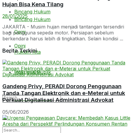
Hujan Bisa Kena Tilang
Bincang Hukum
28/01/2025
Bincang Hukum
JAKARTA - Musim hujan menjadi tantangan tersendiri
Opini
bagi pengguna sepeda motor. Persiapan sebelum
berkendara harus lebih di tingkatkan. Selain kondisi ...
Opini
Berita Terkini
Hukum Kita
Hukum Kita
Informasi Publik
Gandeng Privy, PERADI Dorong Penggunaan
Tanda Tangan Elektronik dan e-Meterai untuk
Informasi Publik
Perkuat Digitalisasi Administrasi Advokat
05/06/2026