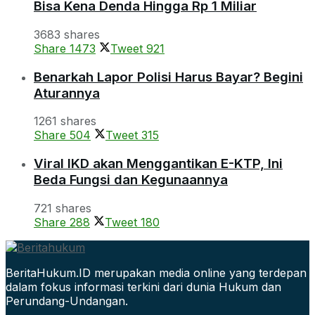
Bisa Kena Denda Hingga Rp 1 Miliar
3683 shares
Share
1473
Tweet
921
Benarkah Lapor Polisi Harus Bayar? Begini
Aturannya
1261 shares
Share
504
Tweet
315
Viral IKD akan Menggantikan E-KTP, Ini
Beda Fungsi dan Kegunaannya
721 shares
Share
288
Tweet
180
BeritaHukum.ID merupakan media online yang terdepan
dalam fokus informasi terkini dari dunia Hukum dan
Perundang-Undangan.