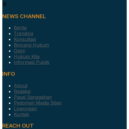
NEWS CHANNEL
Berita
Trending
Konsultasi
Bincang Hukum
Opini
Hukum Kita
Informasi Publik
INFO
About
Redaksi
Pasal Sanggahan
Pedoman Media Siber
Lowongan
Kontak
REACH OUT