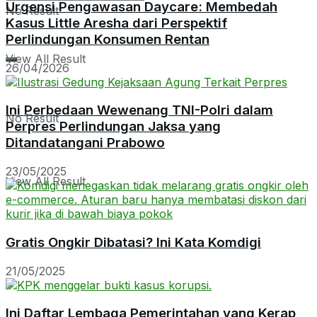
Urgensi Pengawasan Daycare: Membedah
No Result
Kasus Little Aresha dari Perspektif
Perlindungan Konsumen Rentan
View All Result
26/04/2026
Ini Perbedaan Wewenang TNI-Polri dalam
No Result
Perpres Perlindungan Jaksa yang
Ditandatangani Prabowo
23/05/2025
View All Result
Gratis Ongkir Dibatasi? Ini Kata Komdigi
21/05/2025
Ini Daftar Lembaga Pemerintahan yang Kerap