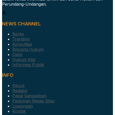
Perundang-Undangan.
NEWS CHANNEL
Berita
Trending
Konsultasi
Bincang Hukum
Opini
Hukum Kita
Informasi Publik
INFO
About
Redaksi
Pasal Sanggahan
Pedoman Media Siber
Lowongan
Kontak