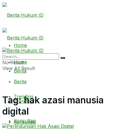
Home
Home
No Result
View All Result
Berita
Berita
Trending
Tag:
hak azasi manusia
Trending
digital
Konsultasi
Konsultasi