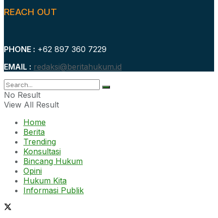
REACH OUT
PHONE :
+62 897 360 7229
EMAIL :
redaksi@beritahukum.id
No Result
View All Result
Home
Berita
Trending
Konsultasi
Bincang Hukum
Opini
Hukum Kita
Informasi Publik