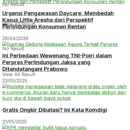
No Result
Urgensi Pengawasan Daycare: Membedah
Kasus Little Aresha dari Perspektif
View All Result
Perlindungan Konsumen Rentan
26/04/2026
No Result
Ini Perbedaan Wewenang TNI-Polri dalam
Perpres Perlindungan Jaksa yang
Ditandatangani Prabowo
View All Result
23/05/2025
Gratis Ongkir Dibatasi? Ini Kata Komdigi
21/05/2025