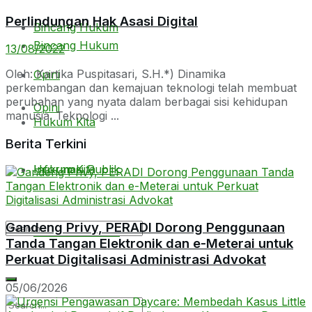
Perlindungan Hak Asasi Digital
Bincang Hukum
Bincang Hukum
13/08/2022
Oleh: Kartika Puspitasari, S.H.*) Dinamika
Opini
perkembangan dan kemajuan teknologi telah membuat
perubahan yang nyata dalam berbagai sisi kehidupan
Opini
manusia. Teknologi ...
Hukum Kita
Berita Terkini
Hukum Kita
Informasi Publik
Gandeng Privy, PERADI Dorong Penggunaan
Informasi Publik
Tanda Tangan Elektronik dan e-Meterai untuk
Perkuat Digitalisasi Administrasi Advokat
05/06/2026