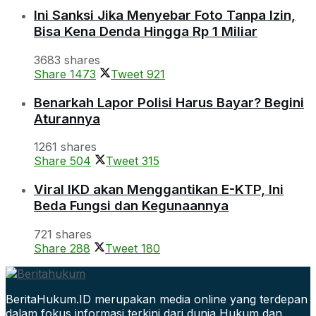
Ini Sanksi Jika Menyebar Foto Tanpa Izin,
Bisa Kena Denda Hingga Rp 1 Miliar
3683 shares
Share
1473
Tweet
921
Benarkah Lapor Polisi Harus Bayar? Begini
Aturannya
1261 shares
Share
504
Tweet
315
Viral IKD akan Menggantikan E-KTP, Ini
Beda Fungsi dan Kegunaannya
721 shares
Share
288
Tweet
180
BeritaHukum.ID merupakan media online yang terdepan
dalam fokus informasi terkini dari dunia Hukum dan