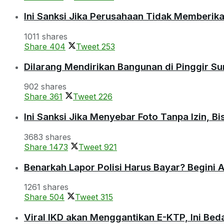
Ini Sanksi Jika Perusahaan Tidak Memberik
1011 shares
Share
404
Tweet
253
Dilarang Mendirikan Bangunan di Pinggir S
902 shares
Share
361
Tweet
226
Ini Sanksi Jika Menyebar Foto Tanpa Izin, B
3683 shares
Share
1473
Tweet
921
Benarkah Lapor Polisi Harus Bayar? Begini 
1261 shares
Share
504
Tweet
315
Viral IKD akan Menggantikan E-KTP, Ini Be