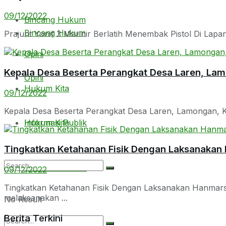
09/12/2022
Bincang Hukum
Bincang Hukum
Prajurit Yonif 3 Marinir Berlatih Menembak Pistol Di Lapa
Opini
Kepala Desa Beserta Perangkat Desa Laren, Lamo
Opini
Hukum Kita
09/12/2022
Kepala Desa Beserta Perangkat Desa Laren, Lamongan, Kun
Hukum Kita
Informasi Publik
Tingkatkan Ketahanan Fisik Dengan Laksanakan 
Informasi Publik
09/12/2022
Tingkatkan Ketahanan Fisik Dengan Laksanakan Hanmars Di
melaksanakan ...
No Result
Berita Terkini