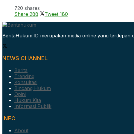
720 shares
Share
288
Tweet
180
BeritaHukum.ID merupakan media online yang terdepan d
NEWS CHANNEL
Berita
Trending
Konsultasi
Bincang Hukum
Opini
Hukum Kita
Informasi Publik
INFO
About