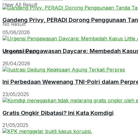
View All Result
Gandeng Privy, PERADI Dorong Penggunaan Tanda
No Result
05/06/2026
Urgensi Pengawasan Daycare: Membedah Kasus L
View All Result
26/04/2026
Ini Perbedaan Wewenang TNI-Polri dalam Perpr
23/05/2025
Gratis Ongkir Dibatasi? Ini Kata Komdigi
21/05/2025