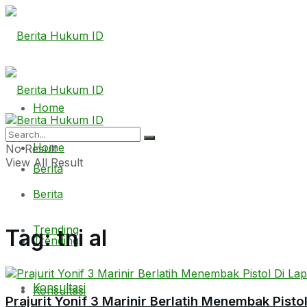
Home
Home
No Result
View All Result
Berita
Berita
Trending
Tag:
tni al
Trending
Konsultasi
Konsultasi
Prajurit Yonif 3 Marinir Berlatih Menembak Pisto