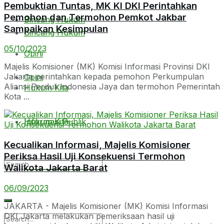
Pembuktian Tuntas, MK KI DKI Perintahkan
Pemohon dan Termohon Pemkot Jakbar
Bincang Hukum
Sampaikan Kesimpulan
Bincang Hukum
05/10/2023
Opini
Majelis Komisioner (MK) Komisi Informasi Provinsi DKI
Jakarta perintahkan kepada pemohon Perkumpulan
Opini
Aliansi Perduli Indonesia Jaya dan termohon Pemerintah
Hukum Kita
Kota ...
Hukum Kita
Informasi Publik
Kecualikan Informasi, Majelis Komisioner
Periksa Hasil Uji Konsekuensi Termohon
Informasi Publik
Walikota Jakarta Barat
06/09/2023
JAKARTA - Majelis Komisioner (MK) Komisi Informasi
DKI Jakarta melakukan pemeriksaan hasil uji