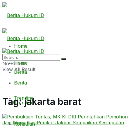
Home
Home
No Result
View All Result
Berita
Berita
Trending
Tag:
jakarta barat
Trending
Konsultasi
Konsultasi