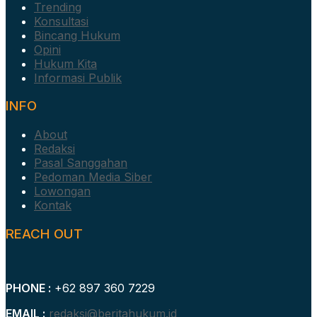
Trending
Konsultasi
Bincang Hukum
Opini
Hukum Kita
Informasi Publik
INFO
About
Redaksi
Pasal Sanggahan
Pedoman Media Siber
Lowongan
Kontak
REACH OUT
PHONE :
+62 897 360 7229
EMAIL :
redaksi@beritahukum.id