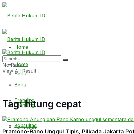
Home
Home
No Result
View All Result
Berita
Berita
Trending
Tag:
hitung cepat
Trending
Konsultasi
Konsultasi
Pramono-Rano Unggul Tipis, Pilkada Jakarta Pot