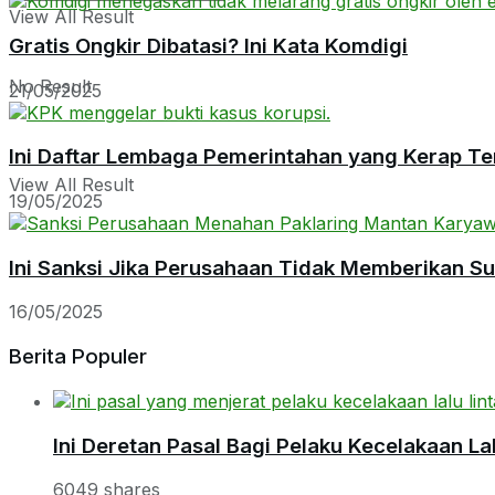
View All Result
Gratis Ongkir Dibatasi? Ini Kata Komdigi
No Result
21/05/2025
Ini Daftar Lembaga Pemerintahan yang Kerap Te
View All Result
19/05/2025
Ini Sanksi Jika Perusahaan Tidak Memberikan S
16/05/2025
Berita Populer
Ini Deretan Pasal Bagi Pelaku Kecelakaan Lal
6049 shares