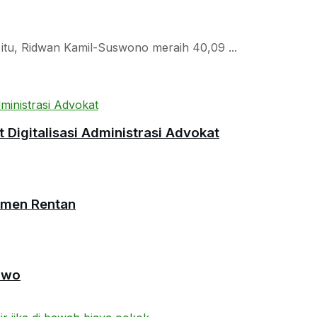
u, Ridwan Kamil-Suswono meraih 40,09 ...
Digitalisasi Administrasi Advokat
umen Rentan
owo