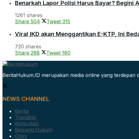
Benarkah Lapor Polisi Harus Bayar? Begini 
1261 shares
Share
504
Tweet
315
Viral IKD akan Menggantikan E-KTP, Ini Be
720 shares
Share
288
Tweet
180
BeritaHukum.ID merupakan media online yang terdepan d
NEWS CHANNEL
Berita
Trending
Konsultasi
Bincang Hukum
Opini