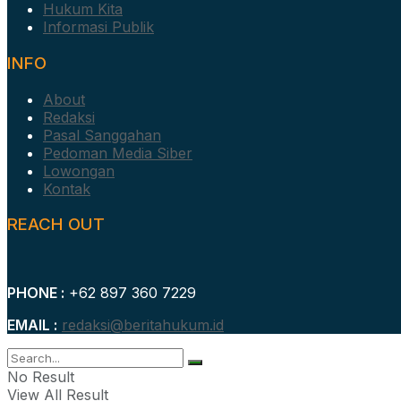
Hukum Kita
Informasi Publik
INFO
About
Redaksi
Pasal Sanggahan
Pedoman Media Siber
Lowongan
Kontak
REACH OUT
PHONE :
+62 897 360 7229
EMAIL :
redaksi@beritahukum.id
No Result
View All Result