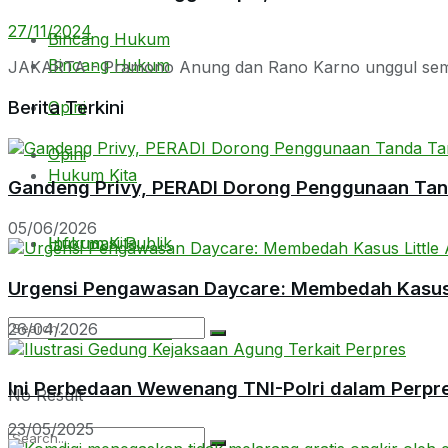
27/11/2024
Bincang Hukum
Bincang Hukum
JAKARTA - Pramono Anung dan Rano Karno unggul sement
Berita Terkini
Opini
Opini
Hukum Kita
Gandeng Privy, PERADI Dorong Penggunaan Tanda
05/06/2026
Hukum Kita
Informasi Publik
Urgensi Pengawasan Daycare: Membedah Kasus L
26/04/2026
Informasi Publik
Ini Perbedaan Wewenang TNI-Polri dalam Perpr
No Result
23/05/2025