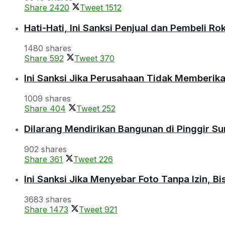
Share
2420
Tweet
1512
Hati-Hati, Ini Sanksi Penjual dan Pembeli R
1480 shares
Share
592
Tweet
370
Ini Sanksi Jika Perusahaan Tidak Memberik
1009 shares
Share
404
Tweet
252
Dilarang Mendirikan Bangunan di Pinggir S
902 shares
Share
361
Tweet
226
Ini Sanksi Jika Menyebar Foto Tanpa Izin, B
3683 shares
Share
1473
Tweet
921