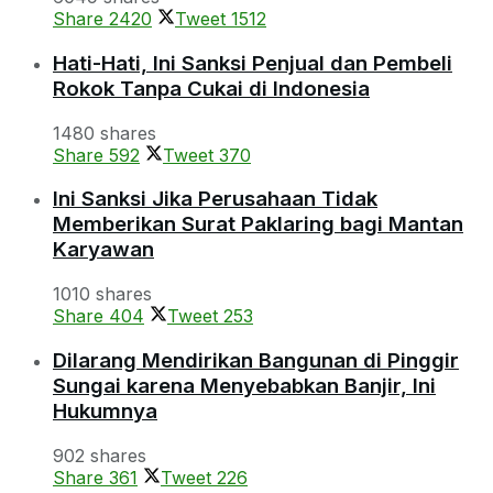
Share
2420
Tweet
1512
Hati-Hati, Ini Sanksi Penjual dan Pembeli
Rokok Tanpa Cukai di Indonesia
1480 shares
Share
592
Tweet
370
Ini Sanksi Jika Perusahaan Tidak
Memberikan Surat Paklaring bagi Mantan
Karyawan
1010 shares
Share
404
Tweet
253
Dilarang Mendirikan Bangunan di Pinggir
Sungai karena Menyebabkan Banjir, Ini
Hukumnya
902 shares
Share
361
Tweet
226