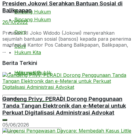
Presiden Jokowi Serahkan Bantuan Sosial di
Balikpapan
Bincang Hukum
Bincang Hukum
26/10/2022
Opini
Presiden RI Joko Widodo (Jokowi) menyerahkan
sejumlah bantuan sosial (bansos) kepada para penerima
manfaat di Kantor Pos Cabang Balikpapan, Balikpapan,
Opini
...
Hukum Kita
Berita Terkini
Hukum Kita
Informasi Publik
Gandeng Privy, PERADI Dorong Penggunaan
Informasi Publik
Tanda Tangan Elektronik dan e-Meterai untuk
Perkuat Digitalisasi Administrasi Advokat
05/06/2026