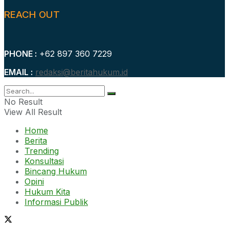
REACH OUT
PHONE :
+62 897 360 7229
EMAIL :
redaksi@beritahukum.id
No Result
View All Result
Home
Berita
Trending
Konsultasi
Bincang Hukum
Opini
Hukum Kita
Informasi Publik