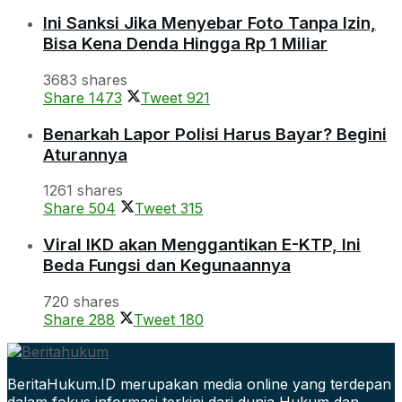
Ini Sanksi Jika Menyebar Foto Tanpa Izin,
Bisa Kena Denda Hingga Rp 1 Miliar
3683 shares
Share
1473
Tweet
921
Benarkah Lapor Polisi Harus Bayar? Begini
Aturannya
1261 shares
Share
504
Tweet
315
Viral IKD akan Menggantikan E-KTP, Ini
Beda Fungsi dan Kegunaannya
720 shares
Share
288
Tweet
180
BeritaHukum.ID merupakan media online yang terdepan
dalam fokus informasi terkini dari dunia Hukum dan