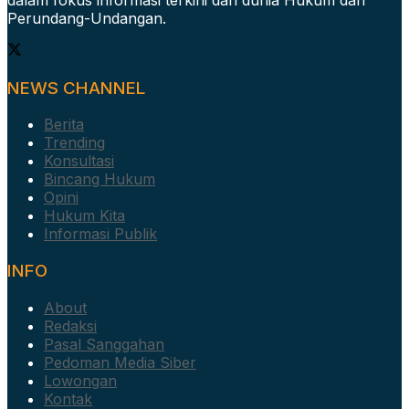
Perundang-Undangan.
NEWS CHANNEL
Berita
Trending
Konsultasi
Bincang Hukum
Opini
Hukum Kita
Informasi Publik
INFO
About
Redaksi
Pasal Sanggahan
Pedoman Media Siber
Lowongan
Kontak