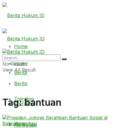
Home
Home
No Result
View All Result
Berita
Berita
Trending
Tag:
bantuan
Trending
Konsultasi
Konsultasi